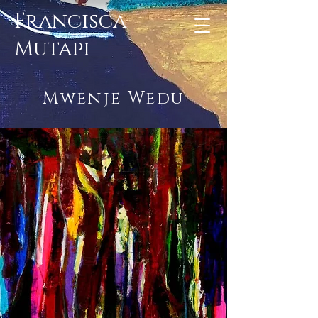
Francisca
Mutapi
Mwenje Wedu